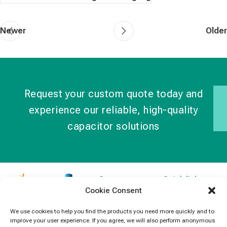
Newer
Older
Request your custom quote today and
experience our reliable, high-quality
capacitor solutions
Contact
Quick links
Cookie Consent
Information
Products
jb Capacitors,
+852 2790
specializes in
News
We use cookies to help you find the products you need more quickly and to
5091
improve your user experience. If you agree, we will also perform anonymous
capacitors for